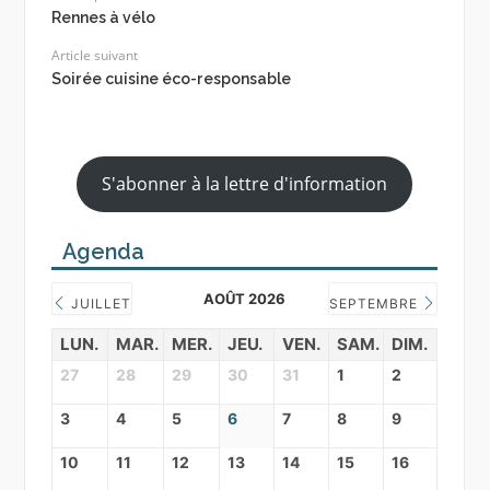
Rennes à vélo
Article suivant
Soirée cuisine éco-responsable
S'abonner à la lettre d'information
Agenda
AOÛT 2026
JUILLET
SEPTEMBRE
LUN.
MAR.
MER.
JEU.
VEN.
SAM.
DIM.
27
28
29
30
31
1
2
3
4
5
6
7
8
9
10
11
12
13
14
15
16