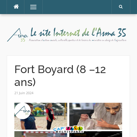
Aller
Menu
au
contenu
Fort Boyard (8 –12
ans)
21 Juin 2024