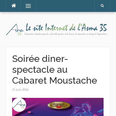
Aller
Menu
au
contenu
Soirée diner-
spectacle au
Cabaret Moustache
21 Juin 2024