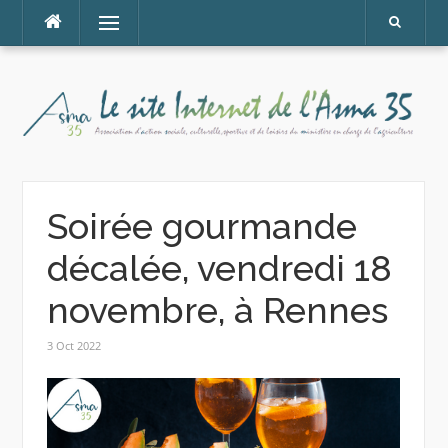
Aller
Menu
au
contenu
Soirée gourmande
décalée, vendredi 18
novembre, à Rennes
3 Oct 2022