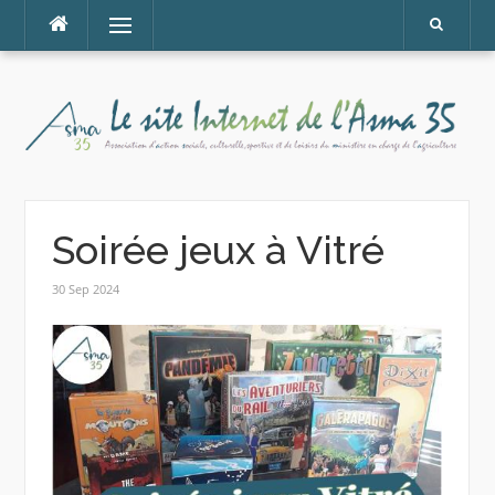
Aller
Menu
au
contenu
Soirée jeux à Vitré
30 Sep 2024