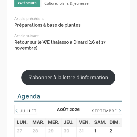
Culture, loisirs & jeunesse
CATÉGORIES
Article précédent
Préparations à base de plantes
Article suivant
Retour sur le WE thalasso à Dinard (16 et 17
novembre)
S'abonner à la lettre d'information
Agenda
AOÛT 2026
JUILLET
SEPTEMBRE
LUN.
MAR.
MER.
JEU.
VEN.
SAM.
DIM.
27
28
29
30
31
1
2